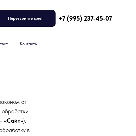
+7 (995) 237-45-07
Перезвоните мне!
твет
Контакты
законом от
 обработки
 –
«Сайт»
).
 обработку в