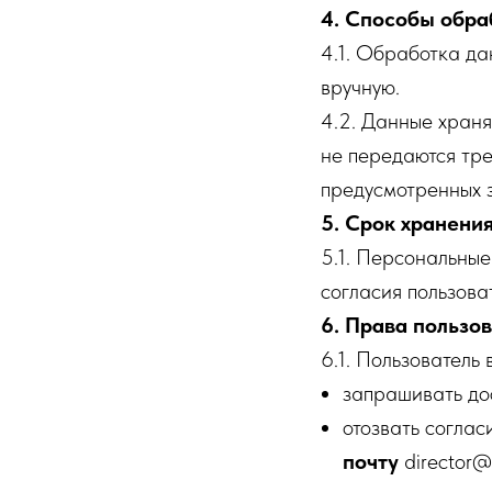
4. Способы обра
4.1. Обработка да
вручную.
4.2. Данные хран
не передаются тре
предусмотренных 
5. Срок хранени
5.1. Персональные
согласия пользова
6. Права пользо
6.1. Пользователь 
запрашивать дос
отозвать согла
почту
director@