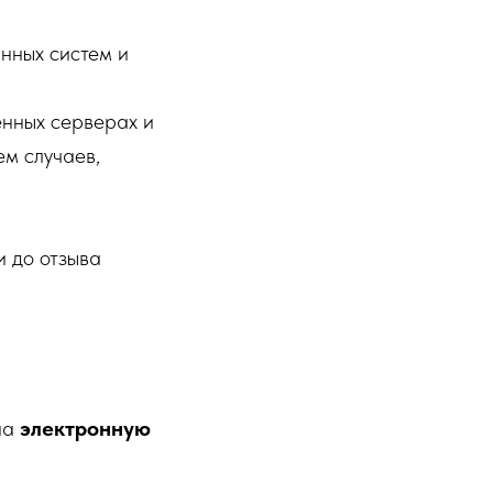
нных систем и
енных серверах и
ем случаев,
и до отзыва
на
электронную