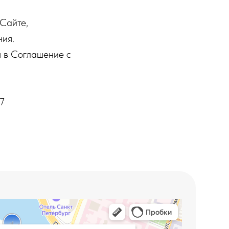
Сайте,
ния.
я в Соглашение с
7
равляющий
ге