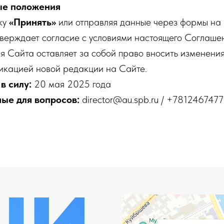
ые положения
ку
«Принять»
или отправляя данные через формы на 
верждает согласие с условиями настоящего Соглаше
я Сайта оставляет за собой право вносить изменени
ликацией новой редакции на Сайте.
в силу:
20 мая 2025 года
ые для вопросов:
director@au.spb.ru / +7812467477
Санкт-Петербургский Арбитражный уп
Юридические услуги в Санкт‑Петербур
Адвокаты в Санкт‑Петербурге