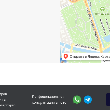
прав
Конфиденциальная
ит в
консультация в чате
етербурга